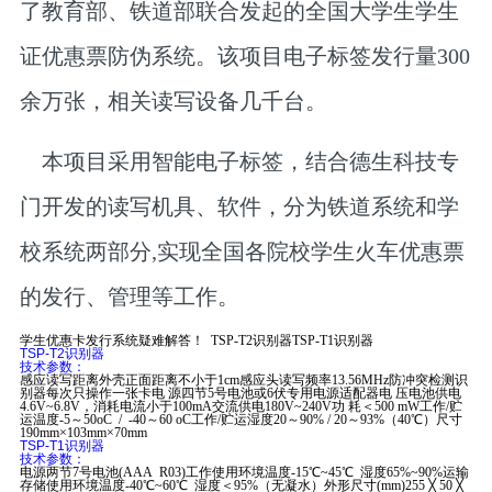
了教育部、铁道部联合发起的全国大学生学生
证优惠票防伪系统。该项目电子标签发行量300
余万张，相关读写设备几千台。
本项目采用智能电子标签，结合德生科技专
门开发的读写机具、软件，分为铁道系统和学
校系统两部分,实现全国各院校学生火车优惠票
的发行、管理等工作。
学生优惠卡发行系统疑难解答！ TSP-T2识别器TSP-T1识别器
TSP-T2识别器
技术参数：
感应读写距离外壳正面距离不小于1cm感应头读写频率13.56MHz防冲突检测识
别器每次只操作一张卡电 源四节5号电池或6伏专用电源适配器电 压电池供电
4.6V~6.8V，消耗电流小于100mA交流供电180V~240V功 耗＜500 mW工作/贮
运温度-5～50oC / -40～60 oC工作/贮运湿度20～90% / 20～93%（40℃）尺寸
190mm×103mm×70mm
TSP-T1识别器
技术参数：
电源两节7号电池(AAA R03)工作使用环境温度-15℃~45℃ 湿度65%~90%运输
存储使用环境温度-40℃~60℃ 湿度＜95%（无凝水）外形尺寸(mm)255 ╳ 50 ╳