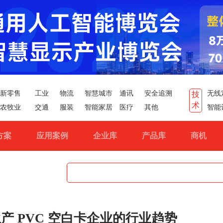
新零售
工业
物流
智慧城市
通讯
安全追溯
无线
技
术
农牧业
交通
服装
智能家居
医疗
其他
智能
方案
应用案例
企业库
产品库
商机
产 PVC 空白卡企业的行业趋势