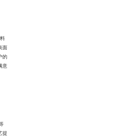
新料
表面
户的
满意
等
艺提