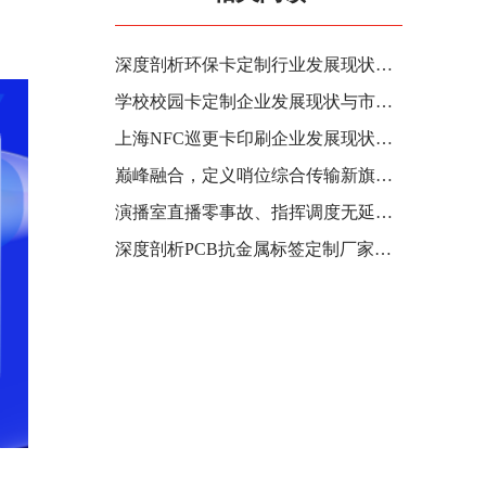
深度剖析环保卡定制行业发展现状与产业链
学校校园卡定制企业发展现状与市场分析：探寻行业趋势
上海NFC巡更卡印刷企业发展现状与行业趋势深度剖析》
巅峰融合，定义哨位综合传输新旗舰——汉源高科武警哨位综合多业务光端机深度解析
演播室直播零事故、指挥调度无延迟！汉源高科4路单向卡侬头平衡音频光端机守护政企广电核心音频生命线
深度剖析PCB抗金属标签定制厂家：行业趋势、市场分析