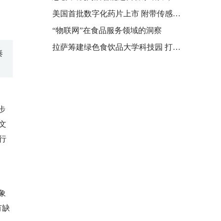
美国首批数字化药片上市 附带传感器可用于追踪患者并提醒吃药
“物联网”在食品服务领域的洞察
拉萨筹建绿色食饮品大学科技园 打造九大创新平台
奏
了
步
文
行
象
有缺