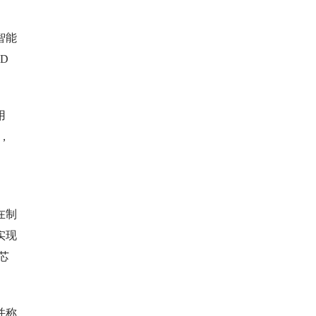
智能
D
用
，
在制
实现
芯
并称