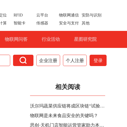
定位
RFID
云平台
物联网通信
安防与识别
计算
智能卡
传感器
安全与支付
其他
物联网问答
行业活动
星图研究院

企业注册
个人注册
登录
相关阅读
沃尔玛蔬菜供应链将成区块链“试验田” 追踪溯源严查食源性疾病
物联网是未来食品安全的关键吗？
思创·天机门店智能运营管家助力本土快餐品牌强势逆袭