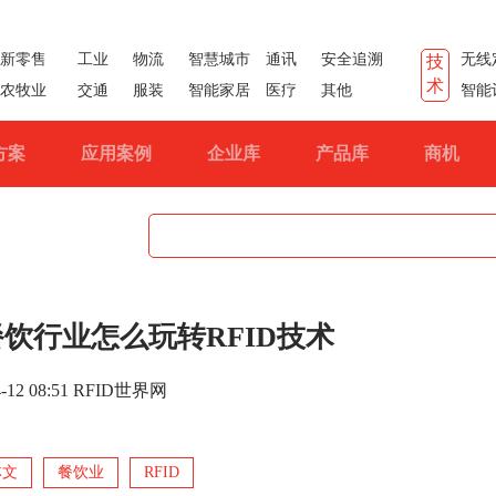
新零售
工业
物流
智慧城市
通讯
安全追溯
无线
技
术
农牧业
交通
服装
智能家居
医疗
其他
智能
方案
应用案例
企业库
产品库
商机
饮行业怎么玩转RFID技术
4-12 08:51 RFID世界网
林文
餐饮业
RFID