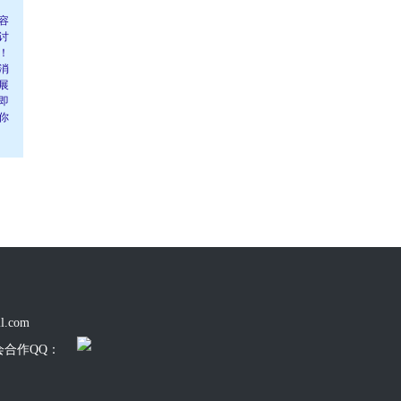
容
讨
！
消
展
即
你
l.com
会合作QQ：