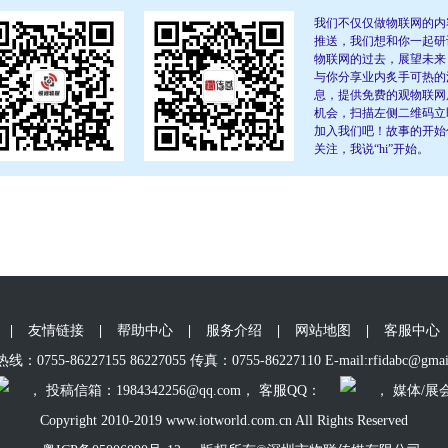
我们不仅仅做物联网的内
推送，我们想和你一起研
物联网的过去，展望未来
与你分享业内炙手可热的
息，提供免费的观物联网
机会，扫描左侧二维码立
加入我们吧！故事的开始
关注，我说“hi”开始。
|
友情链接
|
帮助中心
|
服务介绍
|
网站地图
|
客服中心
：0755-86227155 86227055 传真：0755-86227110 E-mail:rfidabc@gmai
， 投稿信箱：1984342256@qq.com， 客服QQ：
， 媒体/展
Copyright 2010-2019 www.iotworld.com.cn All Rights Reserved