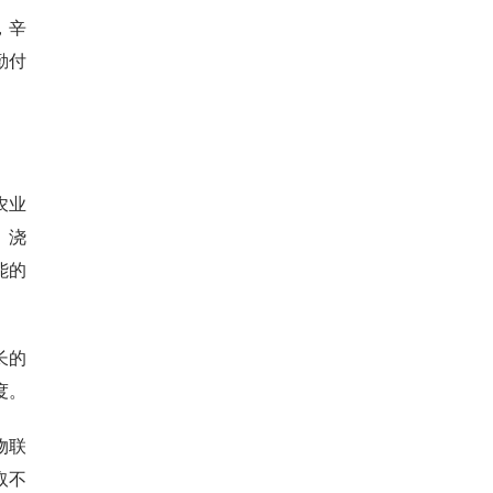
，辛
勤付
农业
、浇
能的
长的
度。
物联
取不