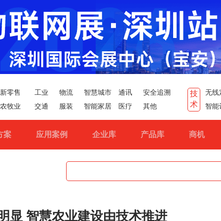
新零售
工业
物流
智慧城市
通讯
安全追溯
无线
技
术
农牧业
交通
服装
智能家居
医疗
其他
智能
方案
应用案例
企业库
产品库
商机
明显 智慧农业建设由技术推进