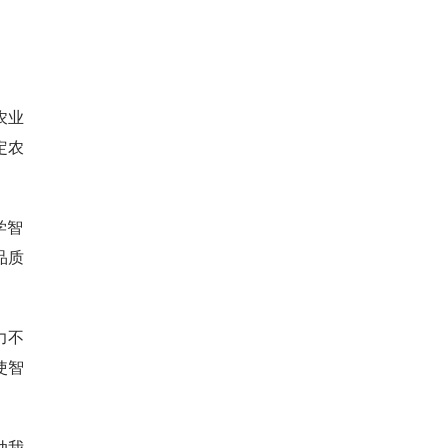
农业
定农
学智
品质
力不
使智
动我