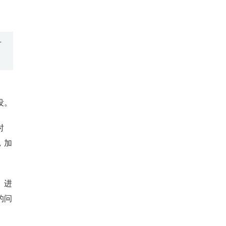
可
没。
时
，加
。进
的问