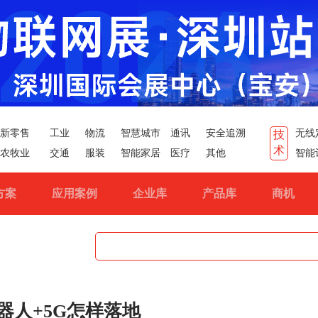
新零售
工业
物流
智慧城市
通讯
安全追溯
无线
技
术
农牧业
交通
服装
智能家居
医疗
其他
智能
方案
应用案例
企业库
产品库
商机
器人+5G怎样落地