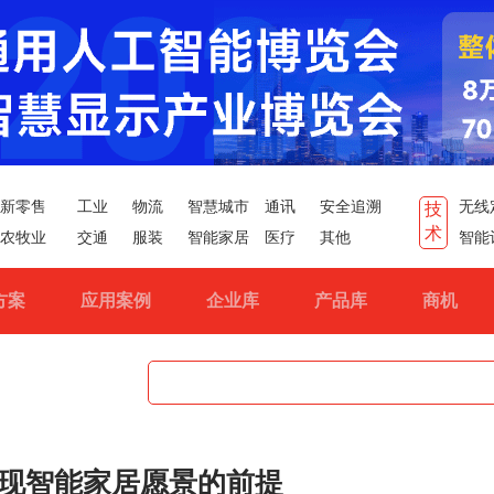
新零售
工业
物流
智慧城市
通讯
安全追溯
无线
技
术
农牧业
交通
服装
智能家居
医疗
其他
智能
方案
应用案例
企业库
产品库
商机
现智能家居愿景的前提