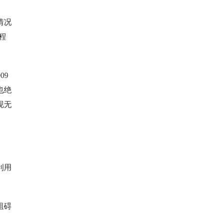
情况
程
09
也绝
现无
利用
阻碍