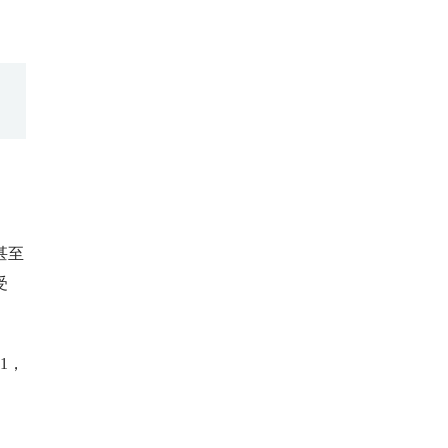
甚至
受
1，