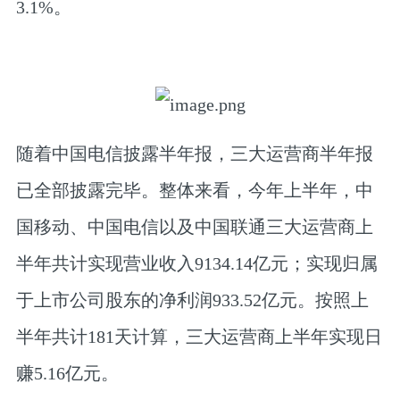
3.1%。
随着中国电信披露半年报，三大运营商半年报
已全部披露完毕。整体来看，今年上半年，中
国移动、中国电信以及中国联通三大运营商上
半年共计实现营业收入9134.14亿元；实现归属
于上市公司股东的净利润933.52亿元。按照上
半年共计181天计算，三大运营商上半年实现日
赚5.16亿元。