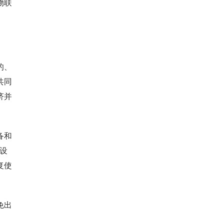
物联
的、
共同
济并
备和
设
复使
免出