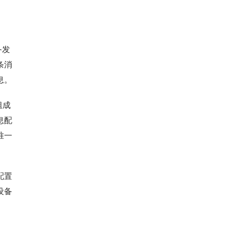
备发
条消
息。
组成
息配
唯一
配置
设备