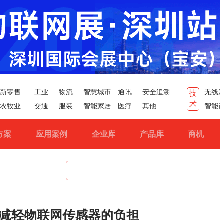
新零售
工业
物流
智慧城市
通讯
安全追溯
无线
技
术
农牧业
交通
服装
智能家居
医疗
其他
智能
方案
应用案例
企业库
产品库
商机
减轻物联网传感器的负担