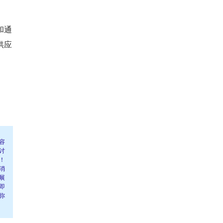
和通
供应
容
讨
！
消
展
即
你