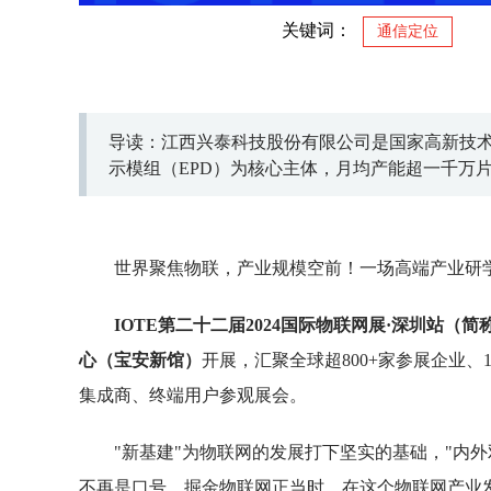
关键词：
通信定位
导读：江西兴泰科技股份有限公司是国家高新技术企
示模组（EPD）为核心主体，月均产能超一千万
用于智慧零售、教育、办公、医疗、物流、工业、
上海、香港、越南、德国等地设立分子公司，建
起覆盖全国及海外的营销和服务网络。
世界聚焦物联，产业规模空前！一场高端产业研
IOTE第二十二届2024国际物联网展·深圳站（简称
心（宝安新馆）
开展，汇聚全球超800+家参展企业
集成商、终端用户参观展会。
"新基建"为物联网的发展打下坚实的基础，"内
不再是口号，掘金物联网正当时。在这个物联网产业发展