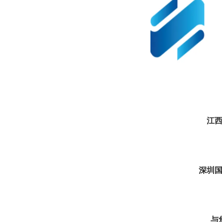
江
深圳
与