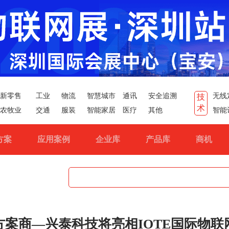
新零售
工业
物流
智慧城市
通讯
安全追溯
无线
技
术
农牧业
交通
服装
智能家居
医疗
其他
智能
方案
应用案例
企业库
产品库
商机
方案商—兴泰科技将亮相IOTE国际物联