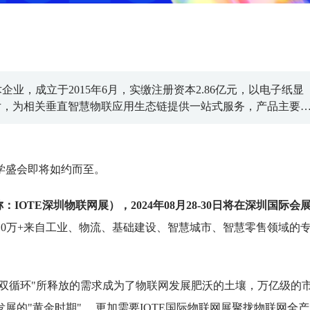
业，成立于2015年6月，实缴注册资本2.86亿元，以电子纸显
片，为相关垂直智慧物联应用生态链提供一站式服务，产品主要
交通等各类IoT领域。以江西吉安为生产和运营总部，在深圳、
立研发、市场和销售中心，配备有一流的研发和生产设备，并构
学盛会即将如约而至。
：IOTE深圳物联网展），2024年08月28-30日将在深圳国际会
、10万+来自工业、物流、基础建设、智慧城市、智慧零售领域的
外双循环"所释放的需求成为了物联网发展肥沃的土壤，万亿级的
的"黄金时期"， 更加需要IOTE国际物联网展聚拢物联网全