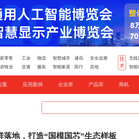
新零售
工业
物流
智慧城市
通讯
安全追溯
无线
技
术
农牧业
交通
服装
智能家居
医疗
其他
智能
方案
应用案例
企业库
产品库
商机
群落地，打造“国模国芯”生态样板