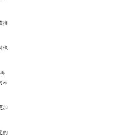
模推
时也
，再
为未
更加
定的