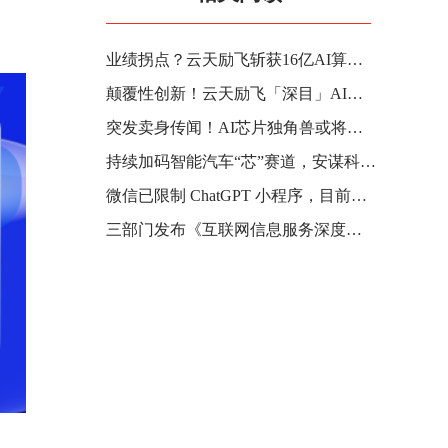
业绩拐点？云天励飞斩获16亿AI算力大单
颠覆性创新！云天励飞「深目」AI模盒开启千元级大模型应用新纪元
突发卖身传闻！AI芯片独角兽或将易主？
持续加码智能汽车“芯”赛道，安谋科技发布“山海”S20F安全解决方案
微信已限制 ChatGPT 小程序，目前已搜索不到相关内容
三部门发布《互联网信息服务深度合成管理规定》，要求人脸替换、合成人声等进行显著标识