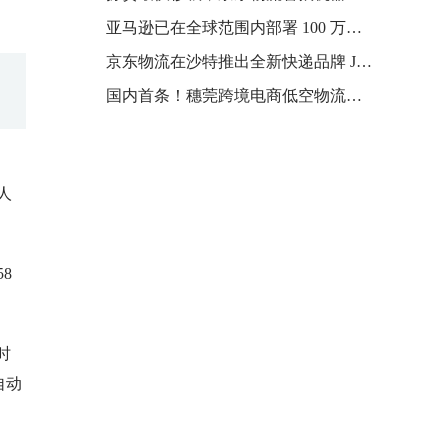
亚马逊已在全球范围内部署 100 万台机器人，推出新 AI 模型提升物流效率
京东物流在沙特推出全新快递品牌 JoyExpress
国内首条！穗莞跨境电商低空物流跨城航线启动
人
8
时
自动