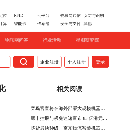
定位
RFID
云平台
物联网通信
安防与识别
计算
智能卡
传感器
安全与支付
其他
物联网问答
行业活动
星图研究院

企业注册
个人注册
登录
化
相关阅读
菜鸟官宣将在海外部署大规模机器人仓储网络，主要使用自研新一代仓储机器人及 AI 调度系统
顺丰控股与极兔速递宣布 83 亿港元战略相互持股，共建全球一体化物流网络
拣货最快秒级，京东物流智狼机器人进入全国规模化复制与应用阶段