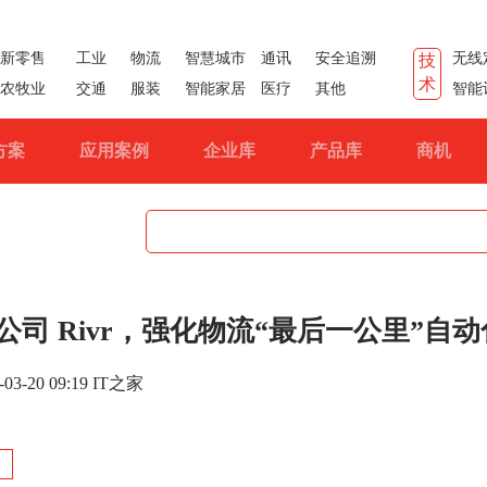
新零售
工业
物流
智慧城市
通讯
安全追溯
无线
技
术
农牧业
交通
服装
智能家居
医疗
其他
智能
方案
应用案例
企业库
产品库
商机
司 Rivr，强化物流“最后一公里”自动
-03-20 09:19 IT之家