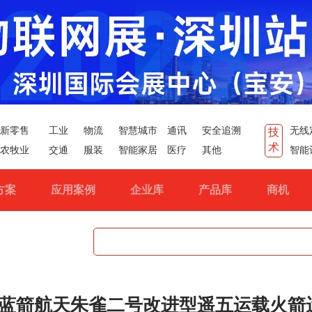
新零售
工业
物流
智慧城市
通讯
安全追溯
无线
技
术
农牧业
交通
服装
智能家居
医疗
其他
智能
方案
应用案例
企业库
产品库
商机
蓝箭航天朱雀二号改进型遥五运载火箭