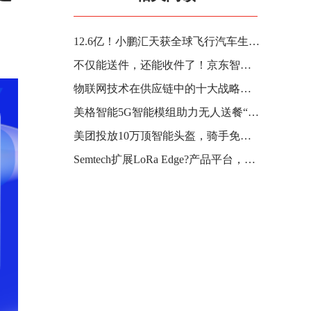
12.6亿！小鹏汇天获全球飞行汽车生产领域最大银团贷款
不仅能送件，还能收件了！京东智能快递车上线揽收业务
物联网技术在供应链中的十大战略优势
美格智能5G智能模组助力无人送餐“如有神助”
美团投放10万顶智能头盔，骑手免费使用，可语音接单
Semtech扩展LoRa Edge?产品平台，支持全球资产的无缝追踪