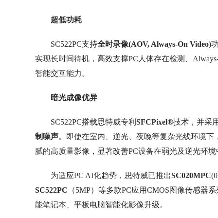
超低功耗
SC522PC支持
全时录像(AOV, Always-On Video)
功
实现长时间待机，高效支撑PC人体存在检测、Alway
智能交互能力。
暗光成像优异
SC522PC搭载思特威专利
SFCPixel
®
技术，并采
制噪声
。即使在室内、逆光、夜晚等复杂光线环境下，S
腻的高质量影像，显著改善PC设备在弱光及逆光环境
为适应PC AI化趋势，思特威已推出
SC020MPC
(
SC522PC
（5MP）等多款PC应用CMOS图像传感器
能笔记本、平板电脑智能化影像升级。