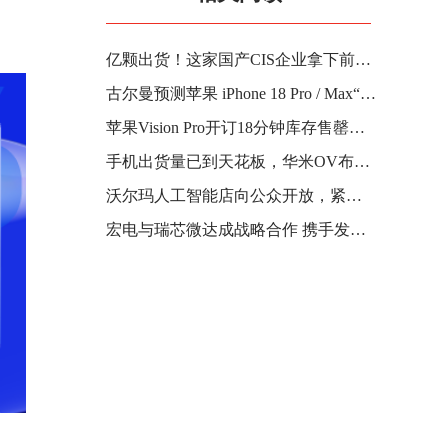
亿颗出货！这家国产CIS企业拿下前后主摄核心市场
古尔曼预测苹果 iPhone 18 Pro / Max“灵动岛”更小，部分传感器过渡到“屏下”方案
苹果Vision Pro开订18分钟库存售罄，二手溢价62%
手机出货量已到天花板，华米OV布局传感器谋求出路
沃尔玛人工智能店向公众开放，紧抓AI+新零售风口
宏电与瑞芯微达成战略合作 携手发布AI智能工业计算机 赋能新零售