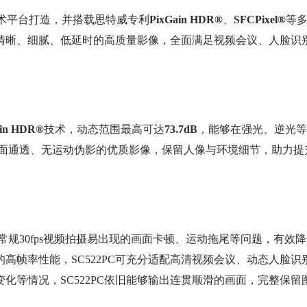
术平台打造，并搭载思特威专利
PixGain HDR
®
、
SFCPixel
®
等
输出清晰、细腻、低延时的高质量影像，全面满足视频会议、人脸识
in HDR
®
技术，动态范围最高可达
73.7dB
，能够在强光、逆光等
画面通透、无运动伪影的优质影像，保留人像与环境细节，助力提
规30fps视频拍摄易出现的画面卡顿、运动拖尾等问题，有效降
的高帧率性能，SC522PC可充分适配高清视频会议、动态人脸识
化等情况，SC522PC依旧能够输出连贯顺滑的画面，完整保留