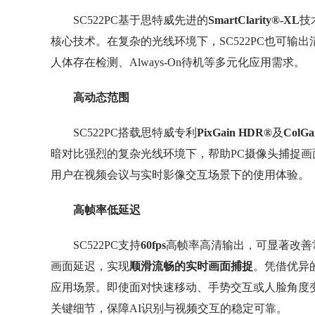
SC522PC基于思特威先进的
SmartClarity
®
-XL
技
核心技术。在复杂的光线环境下，SC522PC也可
人体存在检测、Always-On待机等多元化应用需求。
高动态范围
SC522PC搭载思特威专利
PixGain HDR
®
及
ColGa
暗对比强烈的复杂光线环境下，帮助PC摄像头捕捉
用户在视频会议与实时影像交互场景下的使用体验。
高帧率低延迟
SC522PC支持
60fps
高帧率高清输出，可显著改善常
画面延迟，实现
顺滑流畅的实时画面捕捉
。凭借优异
应用场景。即使面对快速移动、手势交互或人脸角度变
关键细节，保障AI识别与视频交互的稳定可靠。