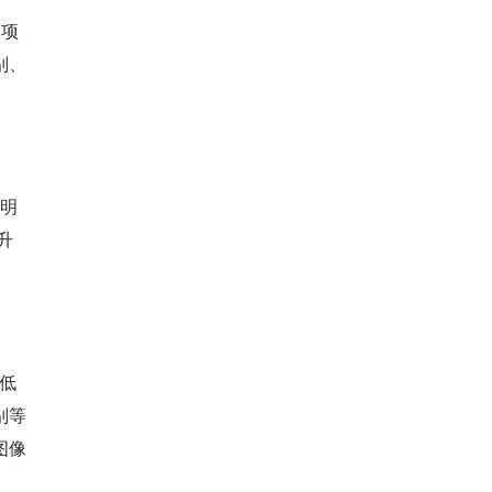
多项
别、
明
升
低
别等
图像