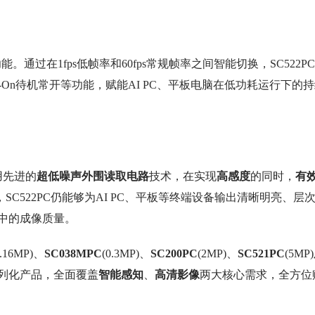
能。通过在1fps低帧率和60fps常规帧率之间智能切换，SC522P
s-On待机常开等功能，赋能AI PC、平板电脑在低功耗运行下的
用先进的
超低噪声外围读取电路
技术，在实现
高感度
的同时，
有
C522PC仍能够为AI PC、平板等终端设备输出清晰明亮、层
中的成像质量。
0.16MP)、
SC038MPC
(0.3MP)、
SC200PC
(2MP)、
SC521PC
(5MP
系列化产品，全面覆盖
智能感知
、
高清影像
两大核心需求，全方位