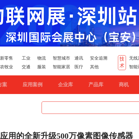
新零售
工业
物流
智慧城市
通讯
安全追溯
无线
技
术
农牧业
交通
服装
智能家居
医疗
其他
智能
方案
应用案例
企业库
产品库
商机
板应用的全新升级500万像素图像传感器