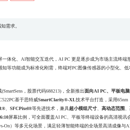
感知需求。
体化、AI智能交互迭代，AI PC 更是逐步成为市场主流终端
感知等功能成为标准化刚需，终端对PC图像传感器的小型化、低
rtSens，股票代码688213)，全新推出
面向AI PC、平板电
C522PC基于思特威
SmartClarity
®
-XL
技术平台打造，采用65nm
R
®
、
SFCPixel
®
等先进技术，兼具
超小模组尺寸
、
高动态范围
、
6:10
屏幕比例，可全面覆盖AI PC、平板等终端设备的高清视讯
ys-On）等多元化场景，满足轻薄智能终端的全场景高清成像与A