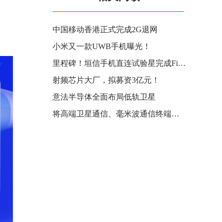
中国移动香港正式完成2G退网
小米又一款UWB手机曝光！
里程碑！垣信手机直连试验星完成FirstCall 通话质量比肩5G
射频芯片大厂，拟募资3亿元！
意法半导体全面布局低轨卫星
将高端卫星通信、毫米波通信终端量产成本从万元级降至千元级，我国成功完成超表面电磁调控核心技术功能样品研制