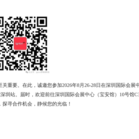
重要。在此，诚邀您参加2026年8月26-28日在深圳国际会展
网展・深圳站。届时，欢迎前往深圳国际会展中心（宝安馆）10号馆C3
，探寻合作机会，静候您的光临！