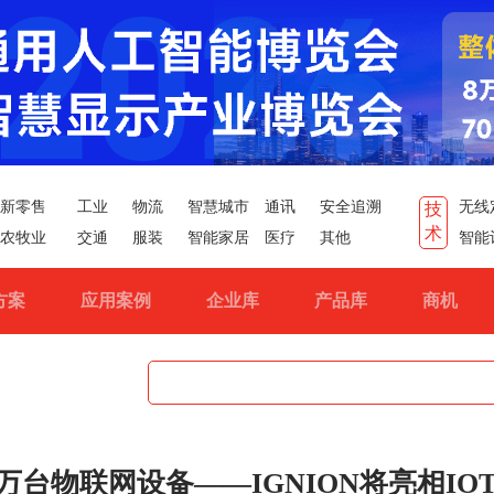
新零售
工业
物流
智慧城市
通讯
安全追溯
无线
技
术
农牧业
交通
服装
智能家居
医疗
其他
智能
方案
应用案例
企业库
产品库
商机
台物联网设备——IGNION将亮相IOT