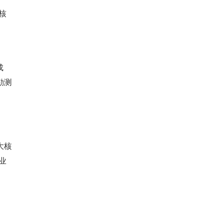
核
成
勘测
大核
业