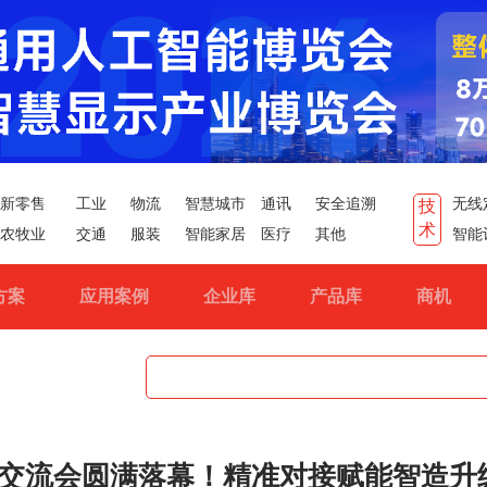
新零售
工业
物流
智慧城市
通讯
安全追溯
无线
技
术
农牧业
交通
服装
智能家居
医疗
其他
智能
方案
应用案例
企业库
产品库
商机
交流会圆满落幕！精准对接赋能智造升