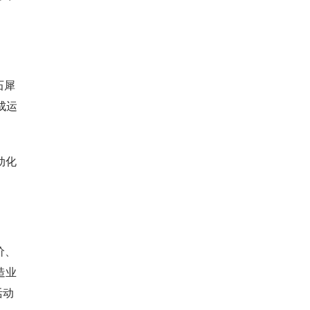
石犀
成运
动化
价、
造业
活动