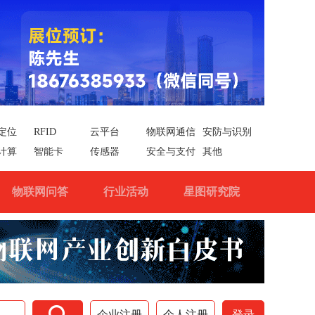
定位
RFID
云平台
物联网通信
安防与识别
计算
智能卡
传感器
安全与支付
其他
物联网问答
行业活动
星图研究院

企业注册
个人注册
登录