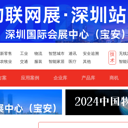
新零售
工业
物流
智慧城市
通讯
安全追溯
无线
技
术
农牧业
交通
服装
智能家居
医疗
其他
智能
方案
应用案例
企业库
产品库
商机