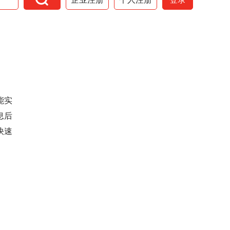
能实
息后
快速