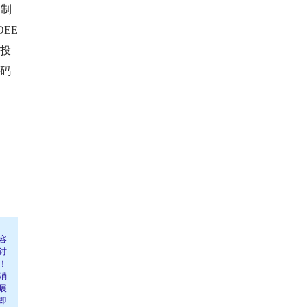
定制
EE
产投
赋码
容
讨
！
消
展
即