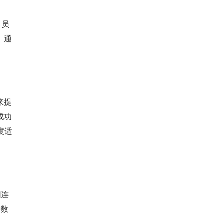
。员
。通
来提
成功
度适
相连
测数