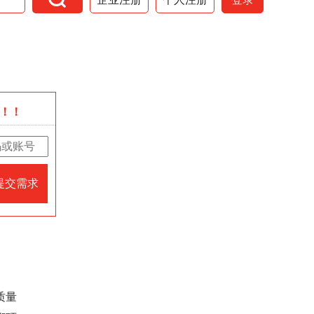
！！
提交需求
质量