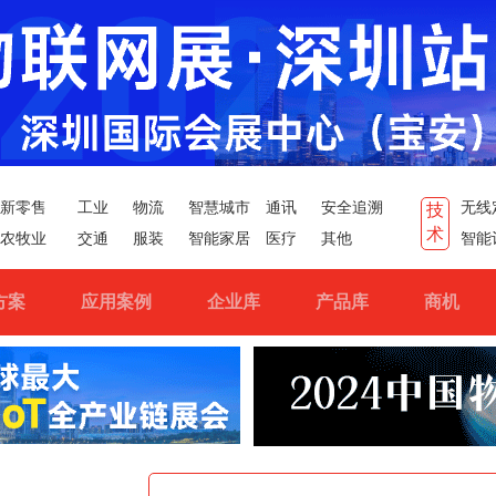
新零售
工业
物流
智慧城市
通讯
安全追溯
无线
技
术
农牧业
交通
服装
智能家居
医疗
其他
智能
方案
应用案例
企业库
产品库
商机