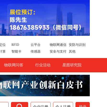
定位
RFID
云平台
物联网通信
安防与识别
计算
智能卡
传感器
安全与支付
其他
物联网问答
行业活动
星图研究院

企业注册
个人注册
登录