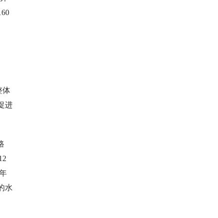
60
。
整体
促进
路
2
上年
的水