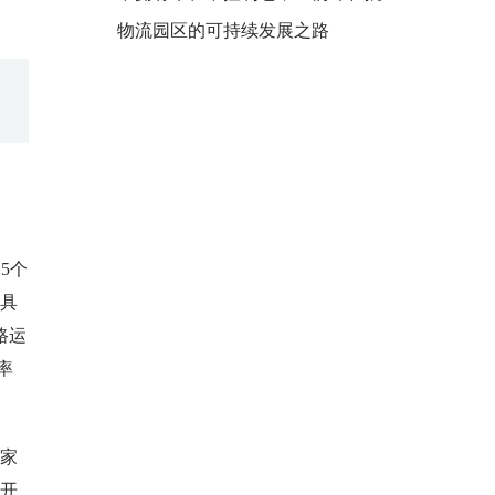
物流园区的可持续发展之路
5个
。具
路运
率
国家
年开