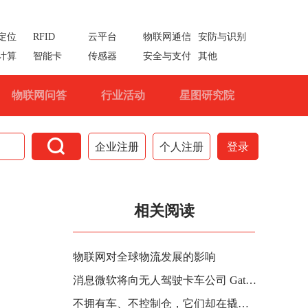
定位
RFID
云平台
物联网通信
安防与识别
计算
智能卡
传感器
安全与支付
其他
物联网问答
行业活动
星图研究院

企业注册
个人注册
登录
相关阅读
物联网对全球物流发展的影响
消息微软将向无人驾驶卡车公司 Gatik 投资逾 1000 万美元，后者估值超 7 亿美元
不拥有车、不控制仓，它们却在撬动物流行业？