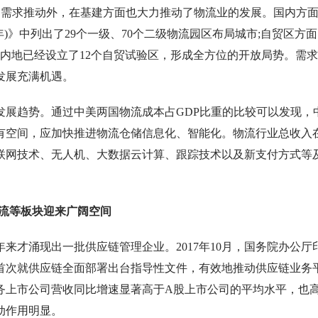
电商带来的需求推动外，在基建方面也大力推动了物流业的发展。国内方
2020年)》中列出了29个一级、70个二级物流园区布局城市;自贸区方
到内地已经设立了12个自贸试验区，形成全方位的开放局势。需
发展充满机遇。
展趋势。通过中美两国物流成本占
GDP比重的比较可以发现，
有空间，应加快推进物流仓储信息化、智能化。物流行业总收入
物联网技术、无人机、大数据云计算、跟踪技术以及新支付方式等
应链物流等板块迎来广阔空间
来才涌现出一批供应链管理企业。
2017年10月，国务院办公厅
首次就供应链全面部署出台指导性文件，有效地推动供应链业务
链服务上市公司营收同比增速显著高于A股上市公司的平均水平，也
动作用明显。