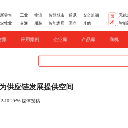
新零售
工业
物流
智慧城市
通讯
安全追溯
无线
技
术
农牧业
交通
服装
智能家居
医疗
其他
智能
方案
应用案例
企业库
产品库
商机
路为供应链发展提供空间
-12-10 20:56 媒体投稿