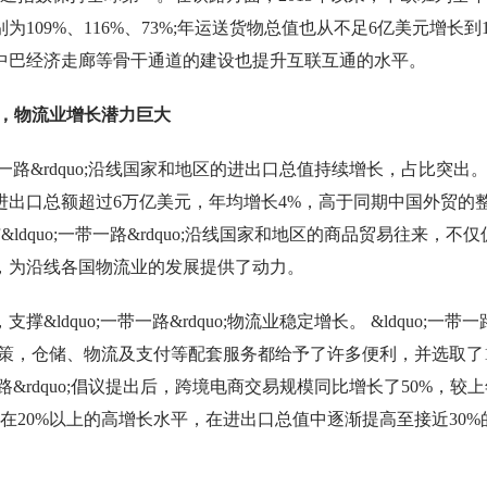
分别为109%、116%、73%;年运送货物总值也从不足6亿美元增长到1
中巴经济走廊等骨干通道的建设也提升互联互通的水平。
益频繁，物流业增长潜力巨大
;一带一路&rdquo;沿线国家和地区的进出口总值持续增长，占比突出
贸易进出口总额超过6万亿美元，年均增长4%，高于同期中国外贸的
ldquo;一带一路&rdquo;沿线国家和地区的商品贸易往来，不仅
，为沿线各国物流业的发展提供了动力。
，支撑
&ldquo;一带一路&rdquo;物流业稳定增长。 &ldquo;一带一
管政策，仓储、物流及支付等配套服务都给予了许多便利，并选取了1
一路&rdquo;倡议提出后，跨境电商交易规模同比增长了50%，较
在20%以上的高增长水平，在进出口总值中逐渐提高至接近30%