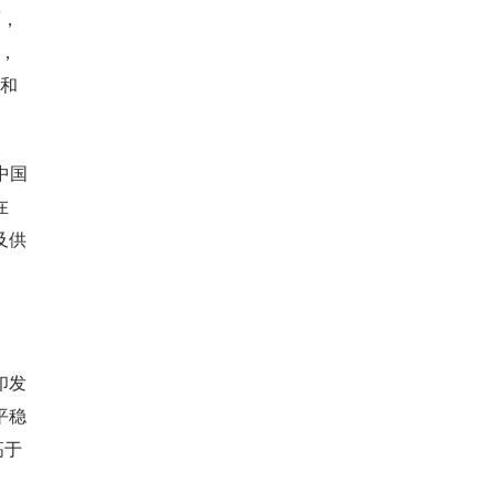
面，
面，
求和
中国
在
及供
印发
平稳
高于