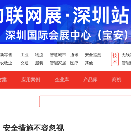
新零售
工业
物流
智慧城市
通讯
安全追溯
无线
技
术
农牧业
交通
服装
智能家居
医疗
其他
智能
方案
应用案例
企业库
产品库
商机
，安全措施不容忽视