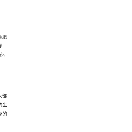
堆肥
厚
。然
大部
的生
身的