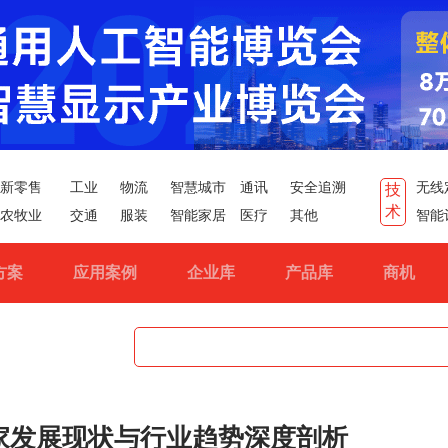
新零售
工业
物流
智慧城市
通讯
安全追溯
无线
技
术
农牧业
交通
服装
智能家居
医疗
其他
智能
方案
应用案例
企业库
产品库
商机
家发展现状与行业趋势深度剖析