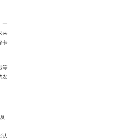
，一
求来
保卡
烈等
的发
片及
腕
E认