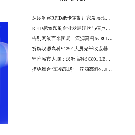
深度洞察RFID纸卡定制厂家发展现状与未来前景
RFID标签印刷企业发展现状与痛点拆解，洞察行业趋势
告别网线百米困局：汉源高科SC801大屏光纤收发器如何点亮LED显示屏的“超远视界”？
拆解汉源高科SC801大屏光纤收发器：为什么它是目前性价比最高的LED显示屏光纤收发器？
守护城市大脑：汉源高科SC801 LED大屏光纤收发器在指挥调度中心的硬核应用
拒绝舞台“车祸现场”！汉源高科SC801大屏光纤收发器为演唱会视觉保驾护航