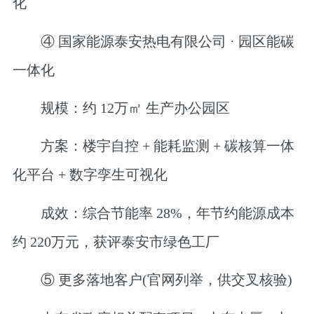
化
④ 国家能源泰安热电有限公司 · 园区能碳
一体化
规模
：约
12万㎡
​ 生产办公园区
方案
：楼宇自控 + 能耗监测 +
碳核算一体
化平台
​ + 数字孪生可视化
成效
：综合节能率
28%
，年节约能源成本
约
220万元
，获评
泰安市绿色工厂
⑤ 更多落地客户(官网列举，供交叉核验)