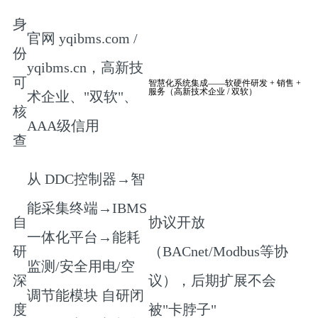
身
官网
yqibms.com /
份
yqibms.cn
，高新技
可
智慧化系统集成——软硬件研发 + 销售 +
服务（高新技术企业 / 双软）
术企业、"双软"、
核
AAA级信用
查
从
DDC控制器→智
能采集终端→IBMS
自
协议开放
一体化平台→能耗
研
（BACnet/Modbus等协
监测/安全用电/空
深
议），后期扩展不会
调节能模块
​ 自研闭
度
被"卡脖子"