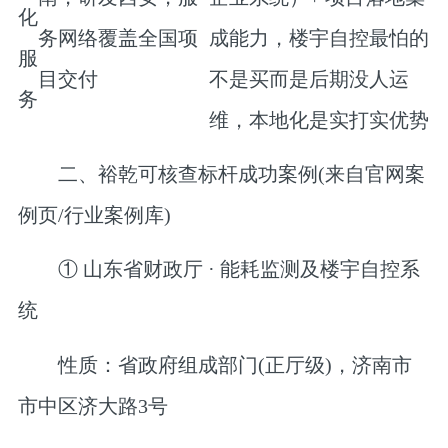
化
务网络覆盖全国项
成能力，楼宇自控最怕的
服
目交付
不是买而是
后期没人运
务
维
，本地化是实打实优势
二、裕乾可核查标杆成功案例(来自官网案
例页/行业案例库)
① 山东省财政厅 · 能耗监测及楼宇自控系
统
性质
：省政府组成部门(正厅级)，济南市
市中区济大路3号