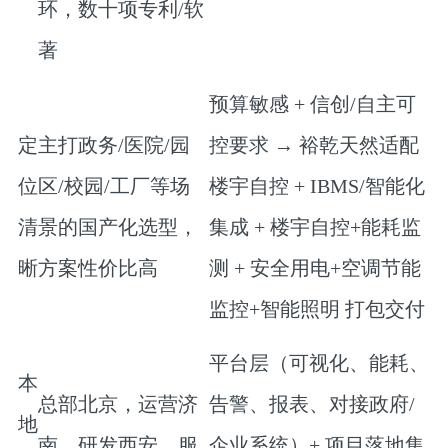
环，数十项专利/软
著
预算敏感 + 信创/自主可
定
主打政务/医院/园
控要求 → 裕乾天然适配
位
区/校园/工厂等场
楼宇自控
+ IBMS/智能化
清
景的
国产化选型，
集成 + 楼宇自控+能耗监
晰
方案性价比高
测 + 安全用电+空调节能
监控+智能照明
​ 打包交付
平台层（可视化、能耗、
本
总部北京，运营济
告警、报表、对接政府/
地
南，研发西安，服
企业系统）+ 项目落地集