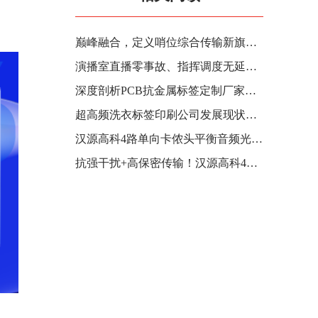
巅峰融合，定义哨位综合传输新旗舰——汉源高科武警哨位综合多业务光端机深度解析
演播室直播零事故、指挥调度无延迟！汉源高科4路单向卡侬头平衡音频光端机守护政企广电核心音频生命线
深度剖析PCB抗金属标签定制厂家：行业趋势、市场分析
超高频洗衣标签印刷公司发展现状与盈利逻辑深度剖析
汉源高科4路单向卡侬头平衡音频光端机成为近两年弱电音频项目工程商首选标配设备
抗强干扰+高保密传输！汉源高科4路单向卡侬平衡音频光端机助力工业厂区&涉密专网音频系统安全运行