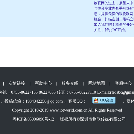
物联网的过去，展望未来
与你分享业内炙手可热的
息，提供免费的观物联网
机会，扫描左侧二维码立
加入我们吧！故事的开始
关注，我说“hi”开始。
|
友情链接
|
帮助中心
|
服务介绍
|
网站地图
|
客服中心
：0755-86227155 86227055 传真：0755-86227110 E-mail:rfidabc@gmai
， 投稿信箱：1984342256@qq.com， 客服QQ：
， 媒
Copyright 2010-2019 www.iotworld.com.cn All Rights Reserved
粤ICP备05006090号-12
版权所有©深圳市物联传媒有限公司