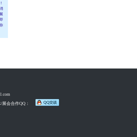
！
消
展
即
你
l.com
体/展会合作QQ：