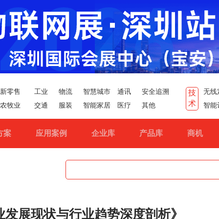
新零售
工业
物流
智慧城市
通讯
安全追溯
无线
技
术
农牧业
交通
服装
智能家居
医疗
其他
智能
方案
应用案例
企业库
产品库
商机
业发展现状与行业趋势深度剖析》