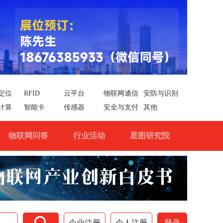
定位
RFID
云平台
物联网通信
安防与识别
计算
智能卡
传感器
安全与支付
其他
物联网问答
行业活动
星图研究院

企业注册
个人注册
登录