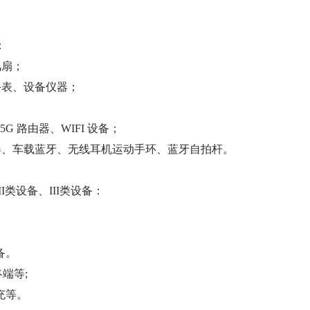
：
风扇；
手表、设备仪器；
5G 路由器、WIFI 设备；
器、车载蓝牙、无线耳机运动手环、蓝牙自拍杆。
类设备、III类设备：
备。
终端等;
充等。