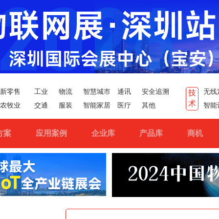
新零售
工业
物流
智慧城市
通讯
安全追溯
无线
技
术
农牧业
交通
服装
智能家居
医疗
其他
智能
方案
应用案例
企业库
产品库
商机