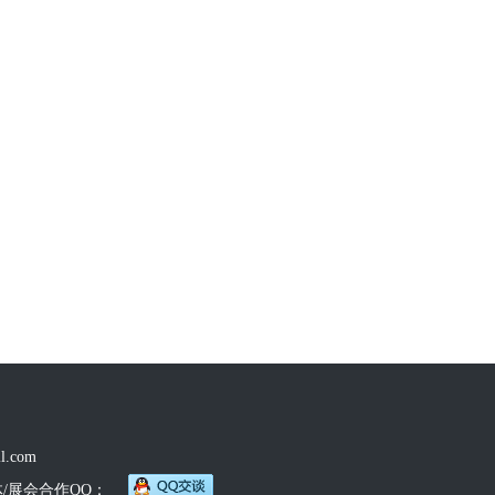
l.com
体/展会合作QQ：