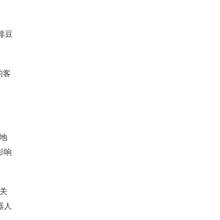
啡豆
的客
地
影响
关
器人