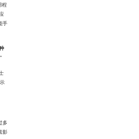
用程
应
能手
种
”
士
示
过多
素影