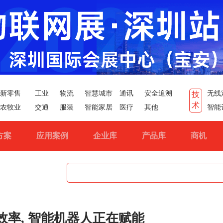
新零售
工业
物流
智慧城市
通讯
安全追溯
无线
技
术
农牧业
交通
服装
智能家居
医疗
其他
智能
方案
应用案例
企业库
产品库
商机
效率, 智能机器人正在赋能