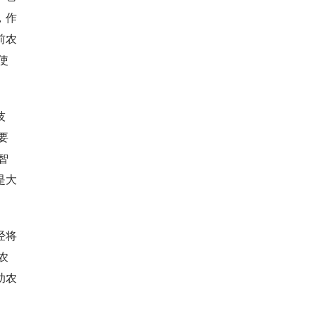
，作
前农
使
技
要
智
是大
经将
农
助农