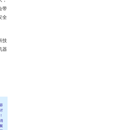
会带
安全
科技
机器
容
讨
！
消
展