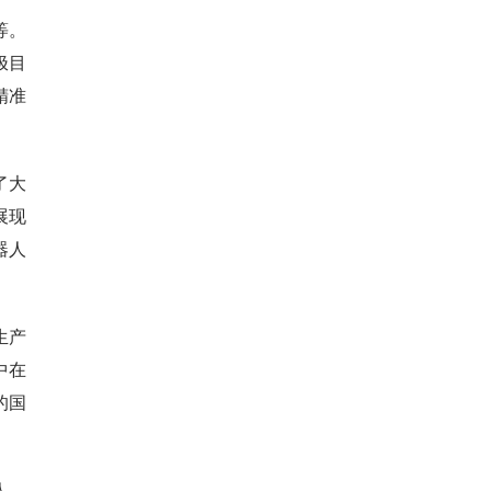
等。
极目
精准
了大
展现
器人
生产
中在
的国
人，