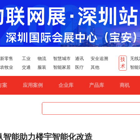
新零售
工业
物流
智慧城市
通讯
安全追溯
无线
技
术
农牧业
交通
服装
智能家居
医疗
其他
智能
方案
应用案例
企业库
产品库
商机
纵智能助力楼宇智能化改造