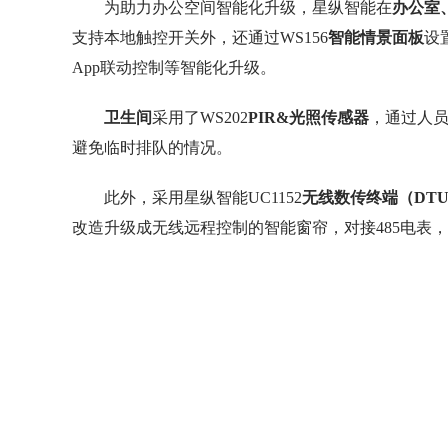
为助力办公空间智能化升级，星纵智能在
办公室
支持本地触控开关外，还通过WS156
智能情景面板
设
App联动控制等智能化升级。
卫生间
采用了WS202
PIR&
光照传感器
，通过人
避免临时排队的情况。
此外，采用星纵智能UC1152
无线数传终端（DT
改造升级成无线远程控制的智能窗帘，对接485电表