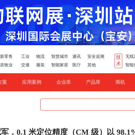
新零售
工业
物流
智慧城市
通讯
安全追溯
无线
技
术
农牧业
交通
服装
智能家居
医疗
其他
智能
方案
应用案例
企业库
产品库
商机
0.1 米定位精度（CM 级）以 98.1