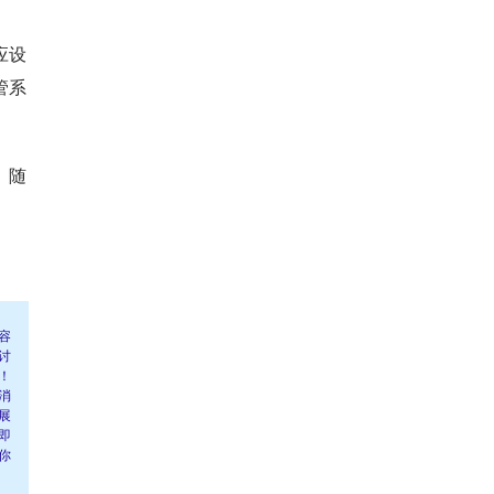
应设
管系
。随
容
讨
！
消
展
即
你