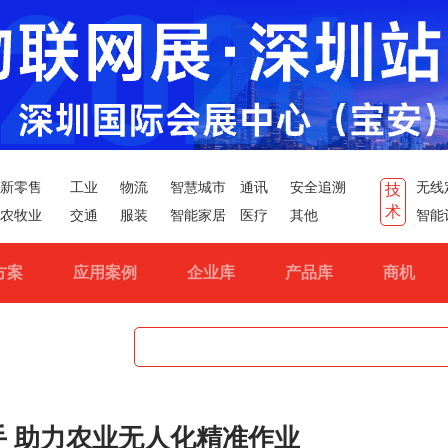
新零售
工业
物流
智慧城市
通讯
安全追溯
无线
技
术
农牧业
交通
服装
智能家居
医疗
其他
智能
方案
应用案例
企业库
产品库
商机
 助力农业无人化精准作业