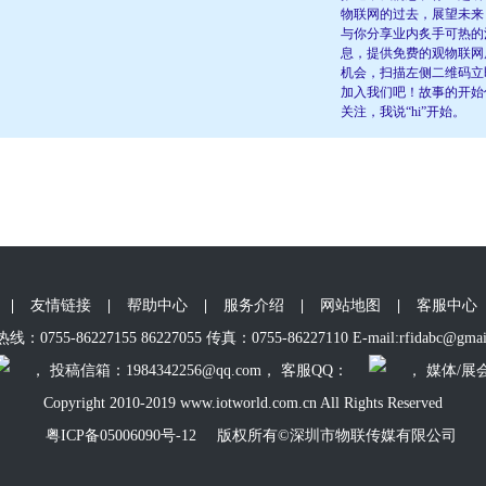
物联网的过去，展望未来
与你分享业内炙手可热的
息，提供免费的观物联网
机会，扫描左侧二维码立
加入我们吧！故事的开始
关注，我说“hi”开始。
|
友情链接
|
帮助中心
|
服务介绍
|
网站地图
|
客服中心
：0755-86227155 86227055 传真：0755-86227110 E-mail:rfidabc@gmai
， 投稿信箱：1984342256@qq.com， 客服QQ：
， 媒体/展
Copyright 2010-2019 www.iotworld.com.cn All Rights Reserved
粤ICP备05006090号-12
版权所有©深圳市物联传媒有限公司