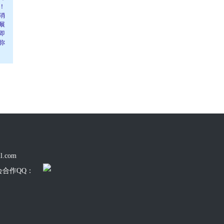
！
消
展
即
你
l.com
会合作QQ：