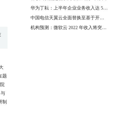
华为丁耘：上半年企业业务收入达 547 亿元，增长27.6％
中国电信天翼云全面替换至基于开源欧拉的 CTyunOS，累计上线 3 万套
机构预测：微软云 2022 年收入将突破 1000 亿美元
技
大
在题
学院
。与
研制