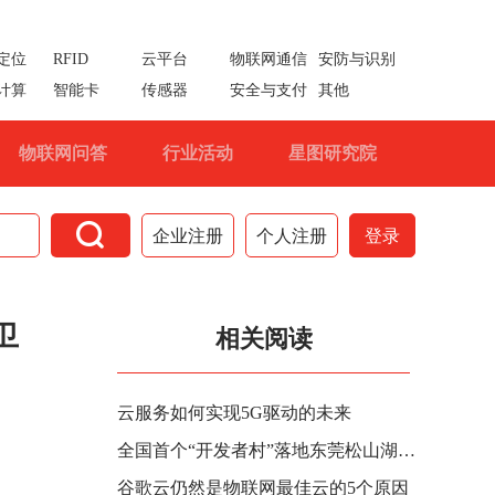
定位
RFID
云平台
物联网通信
安防与识别
计算
智能卡
传感器
安全与支付
其他
物联网问答
行业活动
星图研究院

企业注册
个人注册
登录
卫
相关阅读
云服务如何实现5G驱动的未来
全国首个“开发者村”落地东莞松山湖科学城：依托华为云、鸿蒙等技术联接企业
谷歌云仍然是物联网最佳云的5个原因