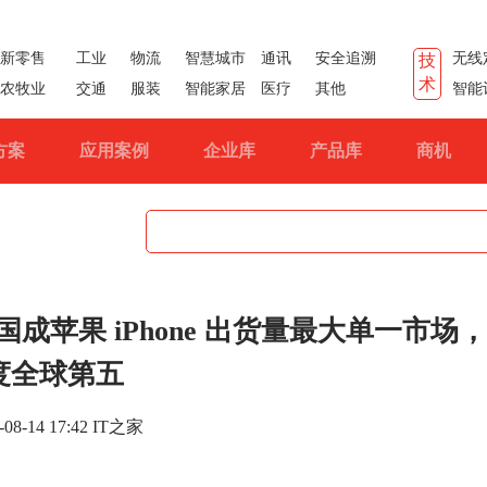
新零售
工业
物流
智慧城市
通讯
安全追溯
无线
技
术
农牧业
交通
服装
智能家居
医疗
其他
智能
方案
应用案例
企业库
产品库
商机
国超美国成苹果 iPhone 出货量最大单一市场
度全球第五
-08-14 17:42 IT之家