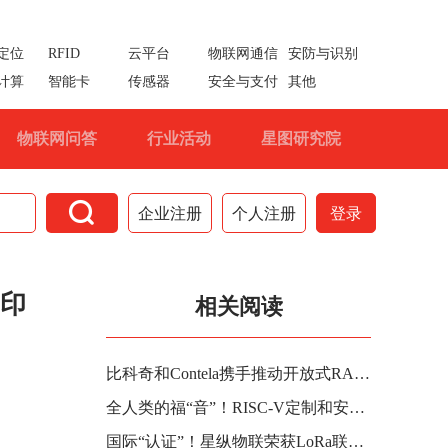
定位
RFID
云平台
物联网通信
安防与识别
计算
智能卡
传感器
安全与支付
其他
物联网问答
行业活动
星图研究院

企业注册
个人注册
登录
，印
相关阅读
比科奇和Contela携手推动开放式RAN产品
全人类的福“音”！RISC-V定制和安全技术助力欧洲Listen2Future项目打造“数字耳朵”
国际“认证”！星纵物联荣获LoRa联盟“杰出服务奖”