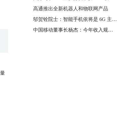
高通推出全新机器人和物联网产品
邬贺铨院士：智能手机依将是 6G 主要终端，XR 头显不足以带动其发展
中国移动董事长杨杰：今年收入规模超万亿应该没有任何问题
总量