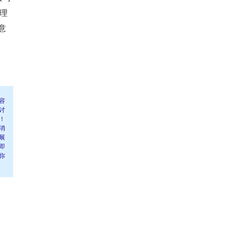
管理
意
容
讨
！
消
展
即
你