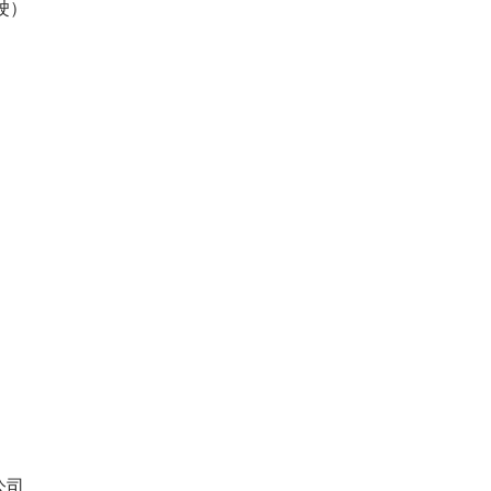
驶）
公司