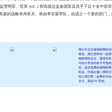
部总监贾明军、哲库 SoC 2 部高级总监俞国军及其手下近十名中层
才，与其新的战略布局有关。将由李宗霖带队，或成立一个新的部门，
我们不仅仅做物联网的内
推送，我们想和你一起研
物联网的过去，展望未来
与你分享业内炙手可热的
息，提供免费的观物联网
机会，扫描左侧二维码立
加入我们吧！故事的开始
关注，我说“hi”开始。