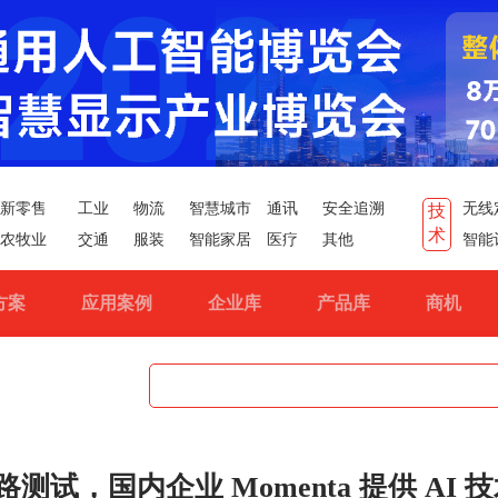
新零售
工业
物流
智慧城市
通讯
安全追溯
无线
技
术
农牧业
交通
服装
智能家居
医疗
其他
智能
方案
应用案例
企业库
产品库
商机
，国内企业 Momenta 提供 AI 技