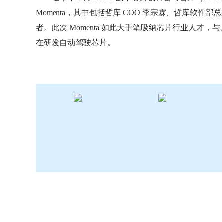
Momenta，其中包括哲库 COO 李宗霖、哲库软件
者。此次 Momenta 如此大手笔吸纳芯片行业人
在研发自动驾驶芯片。