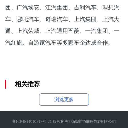
团、广汽埃安、江汽集团、吉利汽车、理想汽
车、哪吒汽车、奇瑞汽车、上汽集团、上汽大
通、上汽荣威、上汽通用五菱、一汽集团、一
汽红旗、自游家汽车等多家车企达成合作。
相关推荐
浏览更多
粤ICP备14010517号-21 版权所有©深圳市物联传媒有限公司