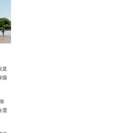
安是
家级
细
在需