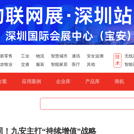
新零售
工业
物流
智慧城市
通讯
安全追溯
无线
技
术
农牧业
交通
服装
智能家居
医疗
其他
智能
方案
应用案例
企业库
产品库
商机
！九安主打“持续增值”战略