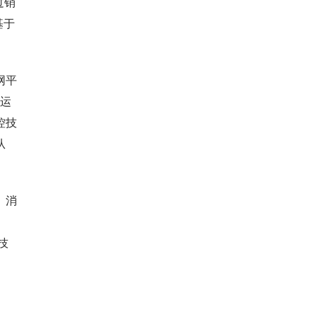
过销
基于
网平
量运
控技
从
、消
技