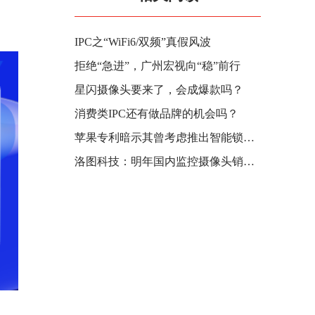
IPC之“WiFi6/双频”真假风波
拒绝“急进”，广州宏视向“稳”前行
星闪摄像头要来了，会成爆款吗？
消费类IPC还有做品牌的机会吗？
苹果专利暗示其曾考虑推出智能锁产品，配合 Home 简化体验
洛图科技：明年国内监控摄像头销量有望继续增长 10.4%，达 2569 万台