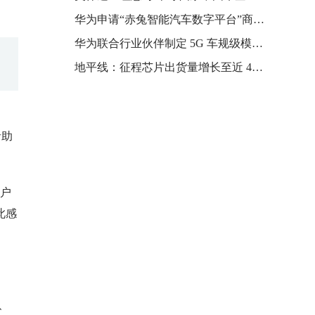
华为申请“赤兔智能汽车数字平台”商标，分类包括汽车底盘、自动驾驶汽车等
华为联合行业伙伴制定 5G 车规级模组 Uu 口通信认证标准，发布首批三款模组
地平线：征程芯片出货量增长至近 400 万片，合作车企超过 25 家
音助
用户
此感
W、