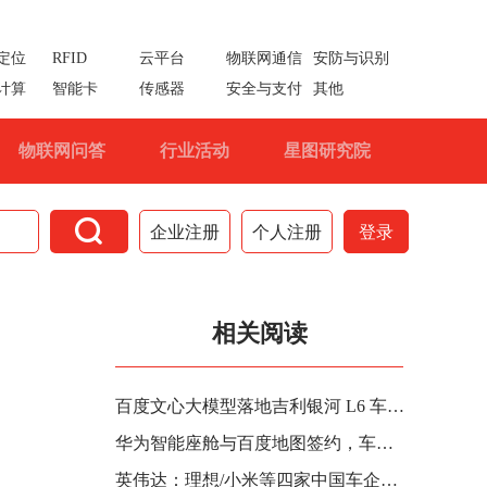
定位
RFID
云平台
物联网通信
安防与识别
计算
智能卡
传感器
安全与支付
其他
物联网问答
行业活动
星图研究院

企业注册
个人注册
登录
相关阅读
百度文心大模型落地吉利银河 L6 车型，支持 AI 对话功能
华为智能座舱与百度地图签约，车道级导航、红绿灯倒计时等将陆续上车
英伟达：理想/小米等四家中国车企将采用其自动驾驶芯片平台