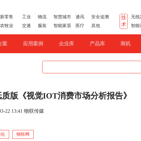
新零售
工业
物流
智慧城市
通讯
安全追溯
无线
技
术
农牧业
交通
服装
智能家居
医疗
其他
智能
方案
应用案例
企业库
产品库
商机
质版《视觉IOT消费市场分析报告》
-03-22 13:41 物联传媒
能化
物联网