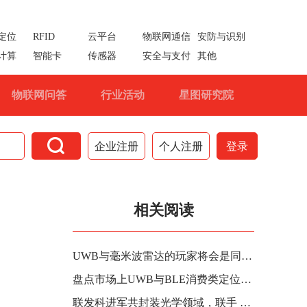
定位
RFID
云平台
物联网通信
安防与识别
计算
智能卡
传感器
安全与支付
其他
物联网问答
行业活动
星图研究院

企业注册
个人注册
登录
相关阅读
UWB与毫米波雷达的玩家将会是同一拨人？
盘点市场上UWB与BLE消费类定位器产品有哪些？
联发科进军共封装光学领域，联手 Ranovus 推出 3nm ASIC 设计平台