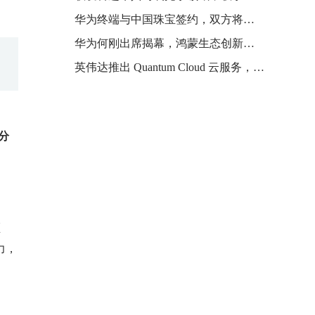
华为终端与中国珠宝签约，双方将合作推出高端智能腕表
华为何刚出席揭幕，鸿蒙生态创新中心落户深圳南山区
英伟达推出 Quantum Cloud 云服务，目标让每位科学家都能调用量子计算能力
分
领
力，