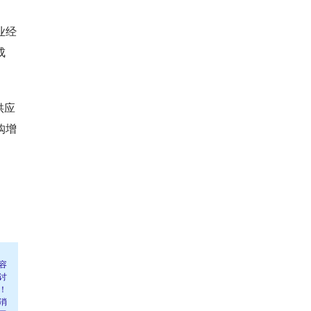
业经
成
供应
购增
容
讨
！
消