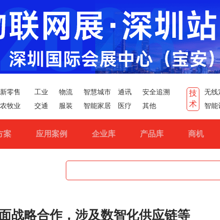
新零售
工业
物流
智慧城市
通讯
安全追溯
无线
技
术
农牧业
交通
服装
智能家居
医疗
其他
智能
方案
应用案例
企业库
产品库
商机
面战略合作，涉及数智化供应链等