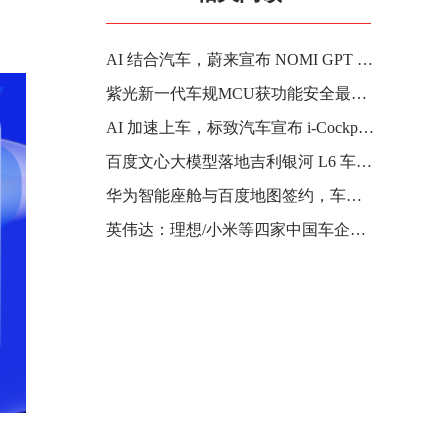
AI 结合汽车，蔚来宣布 NOMI GPT 领航版开启招募
紫光新一代车规MCU获功能安全最高认证，携手安谋科技深化车芯市场布局
AI 加速上车，标致汽车宣布 i-Cockpit 车机系统将集成 ChatGPT
百度文心大模型落地吉利银河 L6 车型，支持 AI 对话功能
华为智能座舱与百度地图签约，车道级导航、红绿灯倒计时等将陆续上车
英伟达：理想/小米等四家中国车企将采用其自动驾驶芯片平台