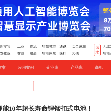
新零售
工业
物流
智慧城市
通讯
安全追溯
无线
技
术
农牧业
交通
服装
智能家居
医疗
其他
智能
方案
应用案例
企业库
产品库
商机
能10年超长寿命锂锰扣式电池！