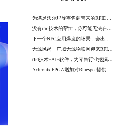
为满足沃尔玛等零售商带来的RFID标签市场增长需求，FineLine不断扩建基地
没有rfid技术的帮忙，你可能无法在飞机上连上WiFi
下一个NFC应用爆发的场景，会出现在哪里？
无源风起，广域无源物联网迎来RFID新品
rfid技术+AI+软件，为零售行业挖掘数据的价值
Achronix FPGA增加对Bluespec提供的基于Linux的RISC-V软处理器的支持，以实现可扩展数据处理