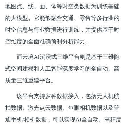
地图点、线、面、体等时空类数据为训练基础
的大模型。
它能够融合交通、零售等多行业的
时空信息与行业数据进行训练，并提供基于时
空维度的全面准确预测分析能力。
而云境AI沉浸式三维平台则是基于三维隐
式空间建模和人工智能深度学习的全自动、高
质量三维重建平台。
该平台支持多种数据接入，
包括无人机航
拍数据、激光点云数据、鱼眼相机数据以及普
通手机/相机数据，可以实现AI全自动、高精度