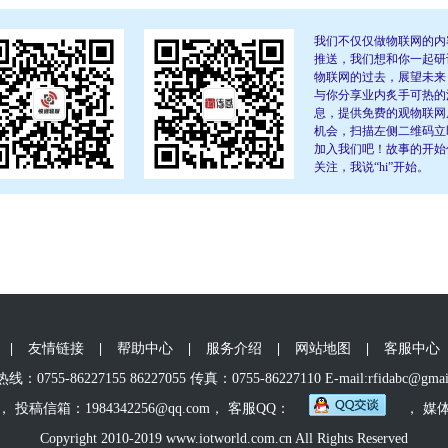
我们不仅仅做物联网的内
推送，我们想和你一起研
物联网的过去，展望未来
与你分享业内炙手可热的
息，提供免费的观物联网
机会，扫描左侧二维码立
加入我们吧！故事的开始
关注，我说“hi”开始。
|
友情链接
|
帮助中心
|
服务介绍
|
网站地图
|
客服中心
：0755-86227155 86227055 传真：0755-86227110 E-mail:rfidabc@gmai
， 投稿信箱：1984342256@qq.com， 客服QQ：
， 媒
Copyright 2010-2019 www.iotworld.com.cn All Rights Reserved