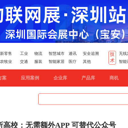
新零售
工业
物流
智慧城市
通讯
安全追溯
无线
技
术
农牧业
交通
服装
智能家居
医疗
其他
智能
方案
应用案例
企业库
产品库
商机
所高校：无需额外APP 可替代公众号