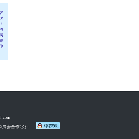
容
讨
！
消
展
即
你
l.com
体/展会合作QQ：