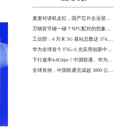
麦麦对讲机走红，国产芯片企业迎接泼天的富贵
万物皆可碰一碰？NFC配对的想象空间大不大？
工信部：4 月末 5G 基站总数达 374.8 万个，比上年末净增 37.2 万个
华为全球首个 F5G-A 光应用创新中心落户武汉
下行速率4.6Gbps！中国联通、华为完成首个5G-A室外规模组网验证
全球首例，中国联通完成超 3000 公里海量数据广域高通量无损传输验证