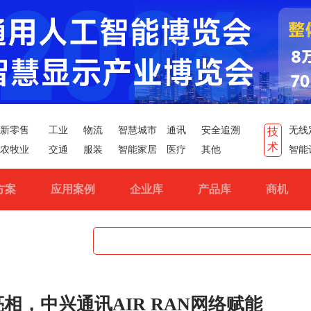
新零售
工业
物流
智慧城市
通讯
安全追溯
无线
技
术
农牧业
交通
服装
智能家居
医疗
其他
智能
方案
应用案例
企业库
产品库
商机
亮相，中兴通讯AIR RAN网络赋能