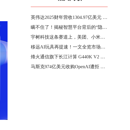
英伟达2025财年营收1304.97亿美元 同比增长114%
瞒不住了！揭秘智慧平台背后的“隐形大脑”DeepSeek ——原来这些AI智能应用，都是它干的！
宇树科技这条赛道上，美团、小米、比亚迪、蚂蚁金服均已出手！
移远AI玩具再提速！一文全览市场创新模式
烽火通信旗下长江计算 G440K V2 服务器实现 DeepSeek 系列模型推理适配和优化
马斯克974亿美元收购OpenAI遭拒 与创始人公开互怼