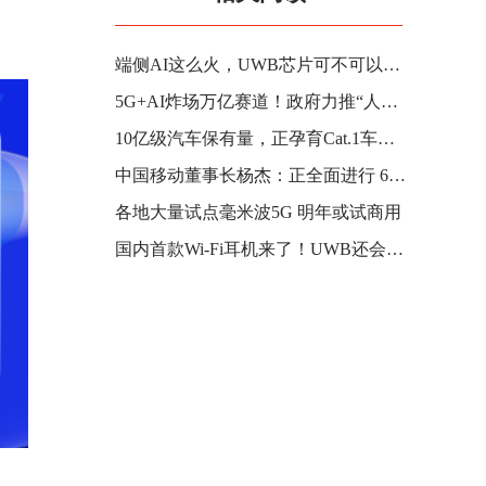
端侧AI这么火，UWB芯片可不可以玩？
5G+AI炸场万亿赛道！政府力推“人工智能+”
10亿级汽车保有量，正孕育Cat.1车载定位器规模化市场！
中国移动董事长杨杰：正全面进行 6G 研发，相比 5G 有三方面升级
各地大量试点毫米波5G 明年或试商用
国内首款Wi-Fi耳机来了！UWB还会远吗