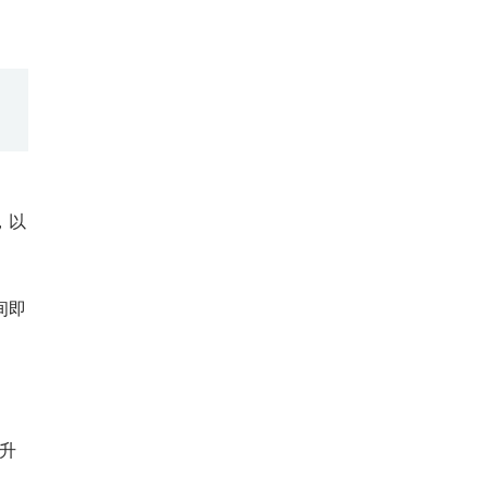
，以
间即
升