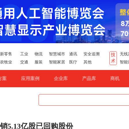
新零售
工业
物流
智慧城市
通讯
安全追溯
无线
技
术
农牧业
交通
服装
智能家居
医疗
其他
智能
方案
应用案例
企业库
产品库
商机
销5.13亿股已回购股份