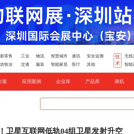
新零售
工业
物流
智慧城市
通讯
安全追溯
无线
技
术
农牧业
交通
服装
智能家居
医疗
其他
智能
方案
应用案例
企业库
产品库
商机
射！卫星互联网低轨04组卫星发射升空