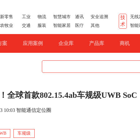
新零售
工业
物流
智慧城市
通讯
安全追溯
无线
技
术
农牧业
交通
服装
智能家居
医疗
其他
智能
方案
应用案例
企业库
产品库
商机
首款802.15.4ab车规级UWB SoC
6-13 10:03 智能通信定位圈
WB
车规级