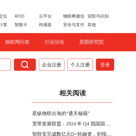
定位
RFID
云平台
物联网通信
安防与识别
计算
智能卡
传感器
安全与支付
其他
物联网问答
行业活动
星图研究院

企业注册
个人注册
登录
相关阅读
星纵物联出海的“通关秘籍”
宽带发展联盟：2024 年 Q4 我国固定宽带用户体验平均网速 99.14Mbit/s，同比提升 18.2%
智联安完成数亿元D+轮融资，剑指卫星+蜂窝芯片双赛道