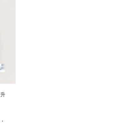
大升
下，