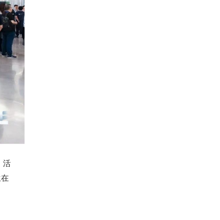
。活
兰在