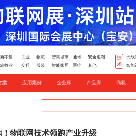
新零售
工业
物流
智慧城市
通讯
安全追溯
无线
技
术
农牧业
交通
服装
智能家居
医疗
其他
智能
方案
应用案例
企业库
产品库
商机
落地！物联网技术领跑产业升级