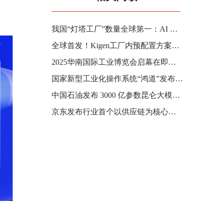
我国“灯塔工厂”数量全球第一：AI 独角兽企业 71 家占全球近 1/3
全球首发！Kigen工厂内预配置方案（IFPP）体验套件亮相MWC与IOTE上海双联展
2025华南国际工业博览会启幕在即，中国工业第一城释放强劲“圳能量”
国家新型工业化操作系统“鸿道”发布：用于具身智能机器人，支持华为、龙芯、英伟达、英特尔等 GPU / NPU 架构
中国石油发布 3000 亿参数昆仑大模型，AI 智能体嵌入加油站管理系统
京东发布行业首个以供应链为核心的工业大模型 Joy industrial