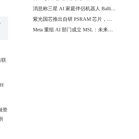
消息称三星 AI 家庭伴侣机器人 Ballie 推迟上市，预计定价超 2000 美元
紫光国芯推出自研 PSRAM 芯片，最高 128Mb 容量
有
Meta 重组 AI 部门成立 MSL：未来几年投入数千亿美元，瞄准超级智能
港联
H
融资
所