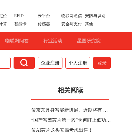
定位
RFID
云平台
物联网通信
安防与识别
计算
智能卡
传感器
安全与支付
其他
物联网问答
行业活动
星图研究院

企业注册
个人注册
登录
相关阅读
传京东具身智能新进展、近期将有 AI 潮玩产品发布，京东回应称消息属实
“国产智驾芯片第一股”为何盯上低功耗AI芯片企业？
传AI芯片龙头安霸考虑出售！