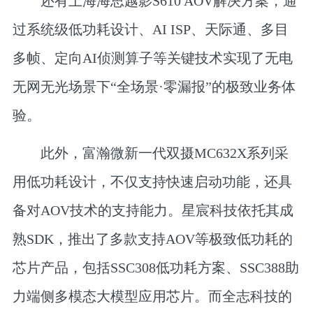
还有
上海海思
越影S610 AOV解决方案，通
过系统级低功耗设计、AI ISP、天际通、多目
多帧、定向AI侦测算子等关键技术实现了无电
无网无光场景下“全场景·零漏报”的极致业务体
验。
此外，
富瀚微
新一代双摄MC632X系列采
用低功耗设计，不仅支持快速启动功能，还具
备对AOV技术的支持能力。
星宸科技
依托其成
熟SDK，推出了多款支持AOV等极致低功耗的
芯片产品，包括SSC308低功耗方案、SSC388助
力端侧多模态大模型应用芯片。而
全志科技
的