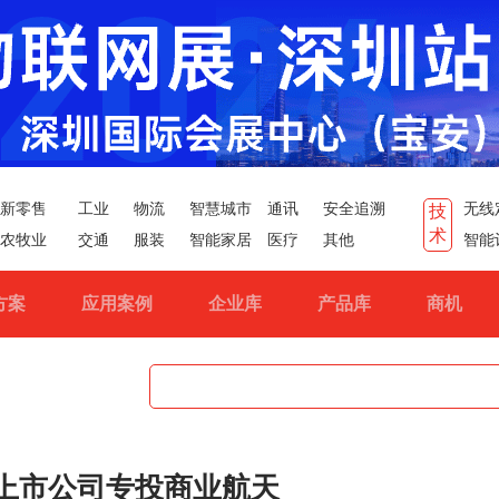
新零售
工业
物流
智慧城市
通讯
安全追溯
无线
技
术
农牧业
交通
服装
智能家居
医疗
其他
智能
方案
应用案例
企业库
产品库
商机
上市公司专投商业航天