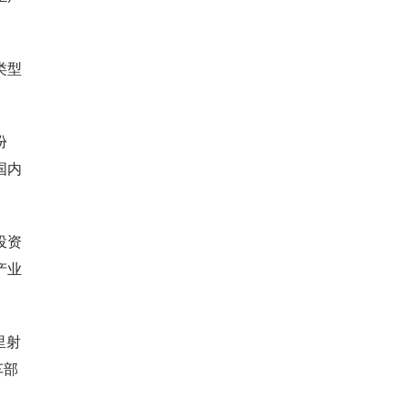
类型
份
国内
投资
产业
里射
车部