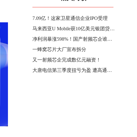
7.09亿！这家卫星通信企业IPO受理
马来西亚U Mobile获10亿美元银团贷款 用于建设5G批发网络
净利润暴涨598%！国产射频芯企谁在赚钱？
一蜂窝芯片大厂宣布拆分
又一射频芯企完成数亿元融资！
大唐电信第三季度扭亏为盈 遭高通索赔1.2亿元