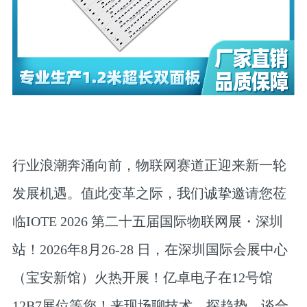
行业浪潮奔涌向前，物联网赛道正迎来新一轮
发展机遇。值此变革之际，我们诚挚邀请您莅
临IOTE 2026 第二十五届国际物联网展・深圳
站！2026年8月26-28 日，在深圳国际会展中心
（宝安新馆）火热开展！亿卓电子在12号馆
12B7展位等您！来现场聊技术、探趋势、谈合