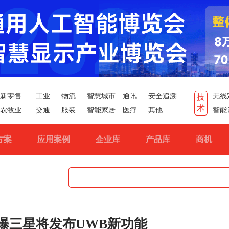
新零售
工业
物流
智慧城市
通讯
安全追溯
无线
技
术
农牧业
交通
服装
智能家居
医疗
其他
智能
方案
应用案例
企业库
产品库
商机
！曝三星将发布UWB新功能