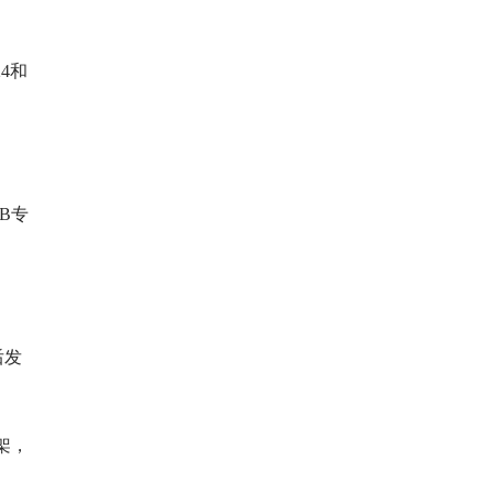
4和
WB专
后发
架，