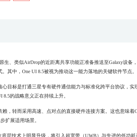
，一项原生、类似AirDrop的近距离共享功能正准备推送至Galaxy设备
中，One UI 8.5被视为推动这一能力落地的关键软件节点。
其核心目标是打通三星专有硬件通信能力与标准化跨平台协议，实
I 8.5的战略意义正在持续上升。
赖，转而采用高速、点对点的直接硬件连接方案。这也意味着O
一步扩展适用场景。
在底层技术上明显升级，将引入超宽带（UWB）与先进的低功耗