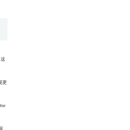
，这
现更
ne
蓝