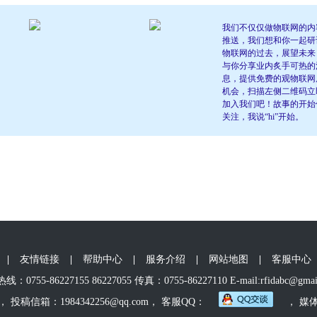
我们不仅仅做物联网的内
推送，我们想和你一起研
物联网的过去，展望未来
与你分享业内炙手可热的
息，提供免费的观物联网
机会，扫描左侧二维码立
加入我们吧！故事的开始
关注，我说“hi”开始。
|
友情链接
|
帮助中心
|
服务介绍
|
网站地图
|
客服中心
：0755-86227155 86227055 传真：0755-86227110 E-mail:rfidabc@gmai
， 投稿信箱：1984342256@qq.com， 客服QQ：
， 媒