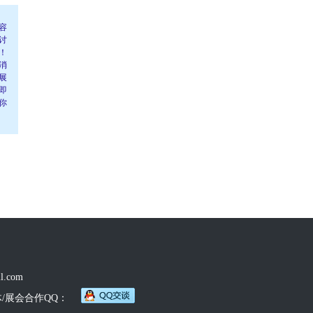
容
讨
！
消
展
即
你
l.com
体/展会合作QQ：