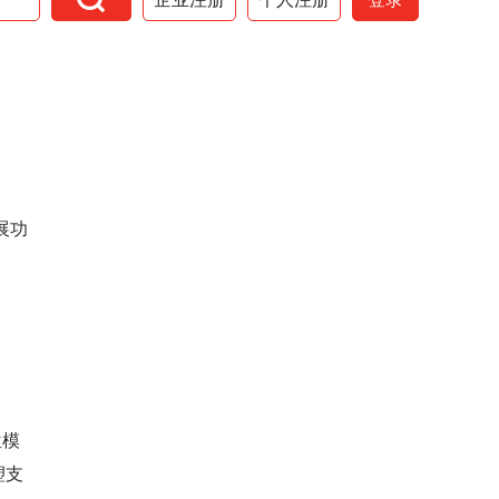
展功
位模
塑支