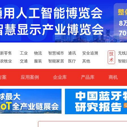
新零售
工业
物流
智慧城市
通讯
安全追溯
无线
技
术
农牧业
交通
服装
智能家居
医疗
其他
智能
方案
应用案例
企业库
产品库
商机