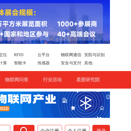
定位
RFID
云平台
物联网通信
安防与识别
计算
智能卡
传感器
安全与支付
其他
物联网问答
行业活动
星图研究院

企业注册
个人注册
登录